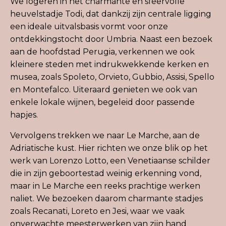
We logeren in het charmante en sfeervolle
heuvelstadje Todi, dat dankzij zijn centrale ligging
een ideale uitvalsbasis vormt voor onze
ontdekkingstocht door
Umbria
. Naast een bezoek
aan de hoofdstad Perugia, verkennen we ook
kleinere steden met indrukwekkende kerken en
musea, zoals Spoleto, Orvieto, Gubbio, Assisi,
Spello
en
Montefalco
. Uiteraard genieten we ook van
enkele lokale wijnen, begeleid door passende
hapjes.
Vervolgens trekken we naar Le Marche, aan de
Adriatische kust. Hier richten we onze blik op het
werk van Lorenzo Lotto, een Venetiaanse schilder
die in zijn geboortestad weinig erkenning vond,
maar in Le Marche een reeks prachtige werken
naliet. We bezoeken daarom charmante stadjes
zoals
Recanat
i
, Loreto en
Jes
i
, waar we vaak
onverwachte meesterwerken van zijn hand