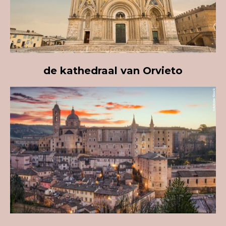
de
k
athedraal van Orvieto