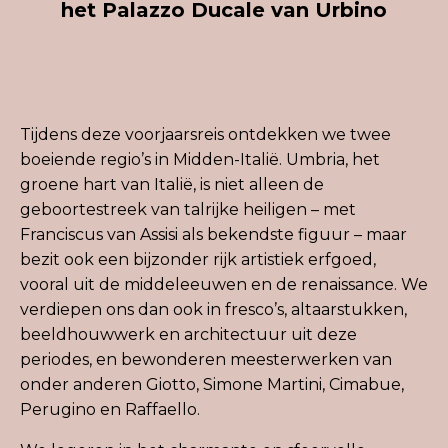
het
Pa
lazzo
D
ucale
van
U
rbino
Tijdens deze voorjaarsreis ontdekken we twee
boeiende regio’s in Midden-Italië.
Umbria
, het
groene hart van Italië, is niet alleen de
geboorte
streek
van talrijke heiligen – met
Franciscus van Assisi als bekendste figuur – maar
bezit ook een bijzonder rijk artistiek erfgoed,
vooral uit de middeleeuwen en de renaissance. We
verdiepen ons
dan ook
in fresco’s, altaarstukken,
beeldhouwwerk en architectuur uit deze
periodes, en bewonderen meesterwerken van
onder anderen
Giotto
, Simone Martini,
Cimabue
,
Perugino
en
Raffaello
.