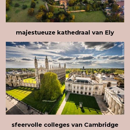
majestueuze kathedraal van E
ly
sfeervolle college
s
van
C
ambridg
e