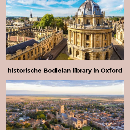
historische B
odleian
library
in O
xford