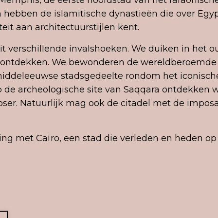
it Memphis, de eerste hoofdstad van het faraonische
n hebben de islamitische dynastieën die over E
eit aan architectuurstijlen kent.
it verschillende invalshoeken. We duiken in het 
st ontdekken. We bewonderen de wereldberoemde 
deleeuwse stadsgedeelte rondom het iconische T
 de archeologische site van Saqqara ontdekken w
ser. Natuurlijk mag ook de citadel met de impo
ing met Caïro, een stad die verleden en heden o