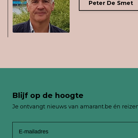
Peter De Smet
Blijf op de hoogte
Je ontvangt nieuws van
amarant.be én reize