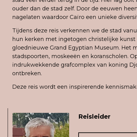
stad veel verder terug in de tijd. Hier lag oo
ouder dan de stad zelf. Door de eeuwen hee
nagelaten waardoor Caïro een unieke diversit
Tijdens deze reis verkennen we de stad vanu
hun kerken met ingetogen christelijke kun
gloednieuwe Grand Egyptian Museum. Het mid
stadspoorten, moskeeën en koranscholen. Op
indrukwekkende grafcomplex van koning Djo
ontbreken.
Deze reis wordt een inspirerende kennismak
Reisleider