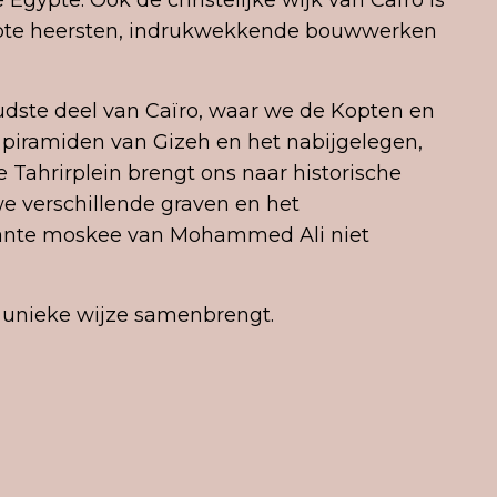
 Egypte. Ook de christelijke wijk van Caïro is
gypte heersten, indrukwekkende bouwwerken
oudste deel van Caïro, waar we de Kopten en
piramiden van Gizeh en het nabijgelegen,
ahrirplein brengt ons naar historische
e verschillende graven en het
sante moskee van Mohammed Ali niet
p unieke wijze samenbrengt.