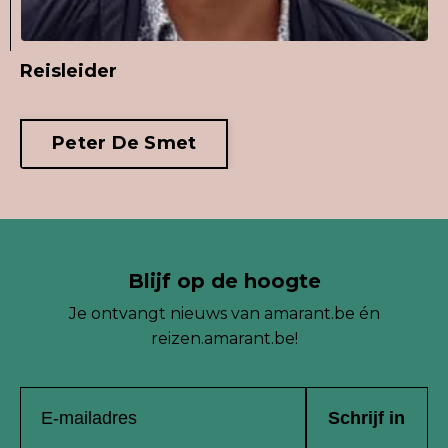
Reisleider
Peter De Smet
Blijf op de hoogte
Je ontvangt nieuws van
amarant.be én
reizen.amarant.be!
Schrijf in