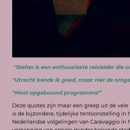
"Stefan is een enthousiaste reisleider die on
"Utrecht kende ik goed, maar niet de omg
“Mooi opgebouwd programma!”
Deze quotes zijn maar een greep uit de vele
is de bijzondere, tijdelijke tentoonstelling
Nederlandse volgelingen van Caravaggio in 
verkenning van enkele minder bekende stadje