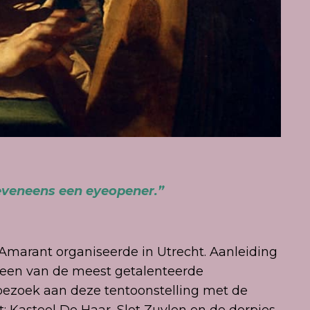
eveneens een eyeopener.”
 Amarant organiseerde in Utrecht. Aanleiding
t, een van de meest getalenteerde
bezoek aan deze tentoonstelling met de
 Kasteel De Haar, Slot Zuylen en de dorpjes