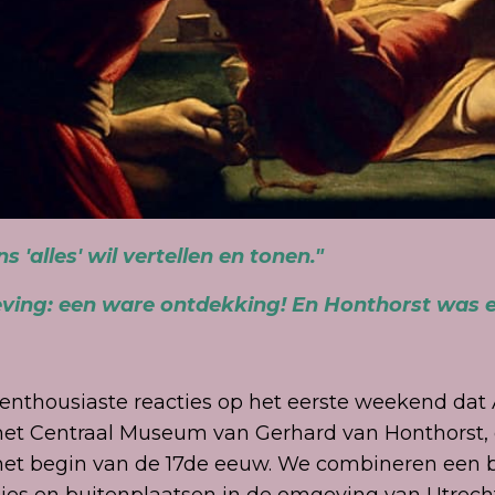
s 'alles' wil vertellen en tonen."
eving: een ware ontdekking! En Honthorst was 
 enthousiaste reacties op het eerste weekend dat
 in het Centraal Museum van Gerhard van Honthors
het begin van de 17de eeuw. We combineren een 
s en buitenplaatsen in de omgeving van Utrecht: