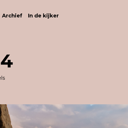
Archief
In de kijker
24
ls