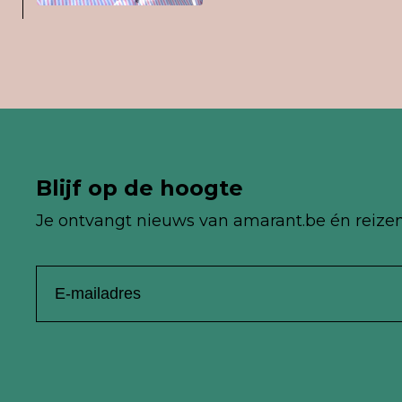
Blijf op de hoogte
Je ontvangt nieuws van
amarant.be én reize