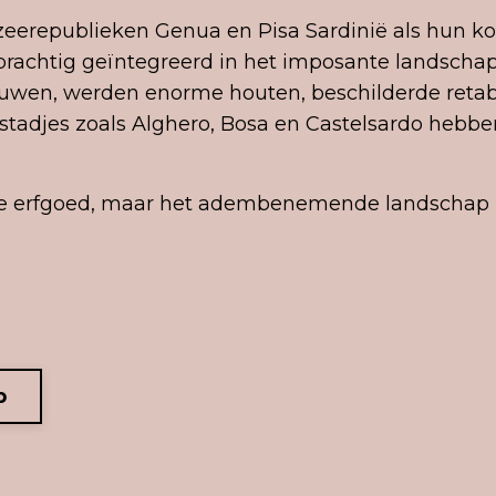
erepublieken Genua en Pisa Sardinië als hun ko
prachtig geïntegreerd in het imposante landschap. 
uwen, werden enorme houten, beschilderde retab
 stadjes zoals Alghero, Bosa en Castelsardo hebb
turele erfgoed, maar het adembenemende landscha
p