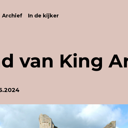
Archief
In de kijker
d van King A
06.2024