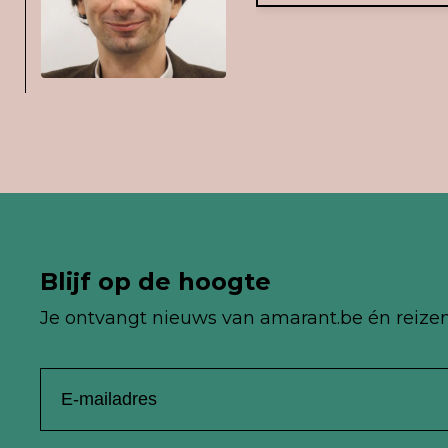
Blijf op de hoogte
Je ontvangt nieuws van
amarant.be én reize