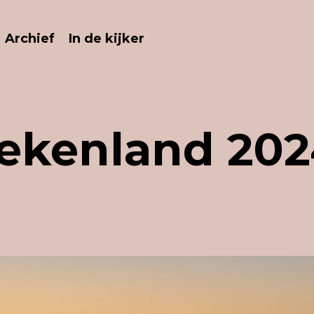
Archief
In de kijker
iekenland 20